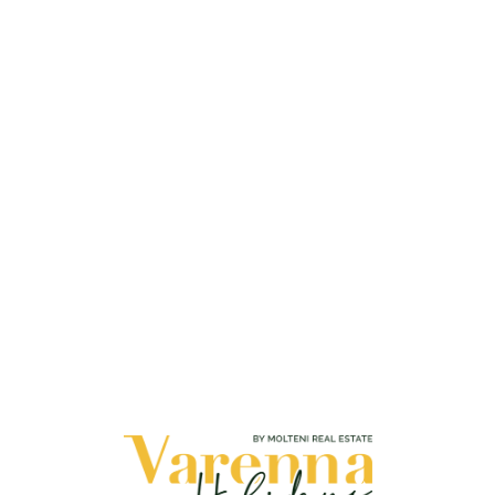
Loa
din
g...