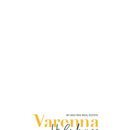
Loa
din
g...