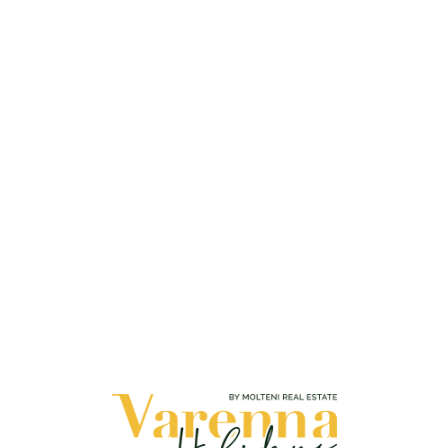
Loa
din
g...