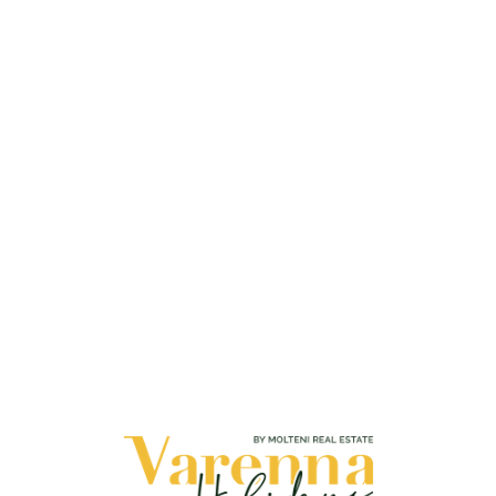
Loa
din
g...