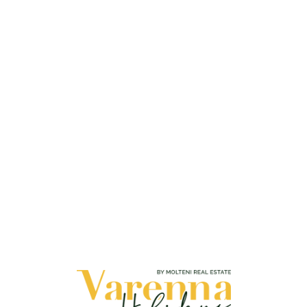
Loa
din
g...