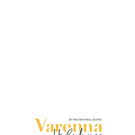
Loa
din
g...