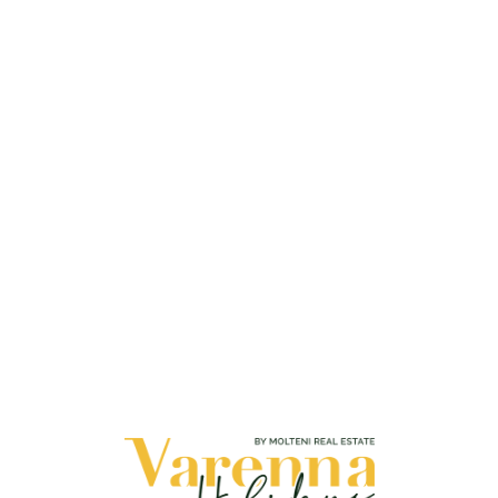
Loa
din
g...