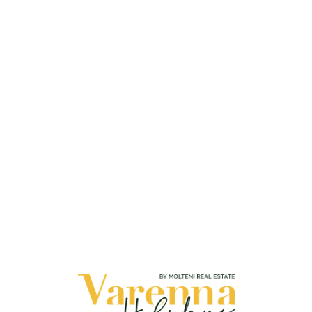
Loa
din
g...