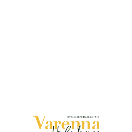
Loa
din
g...