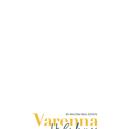
Loa
din
g...