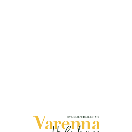
Loa
din
g...