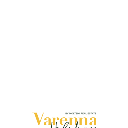
Loa
din
g...