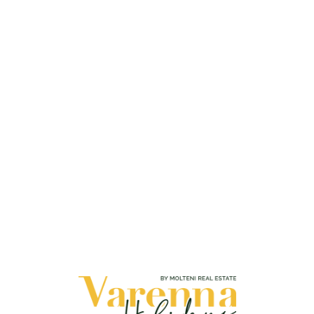
Loa
din
g...