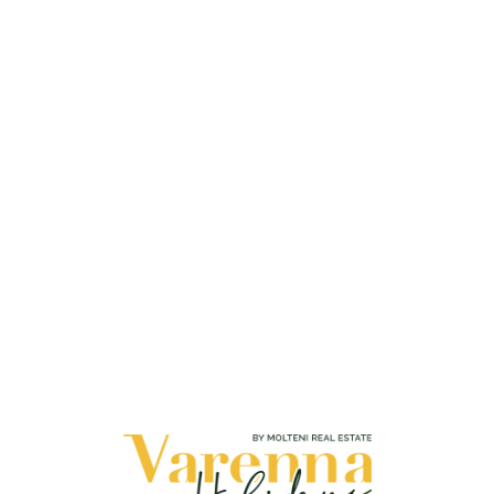
Loa
din
g...