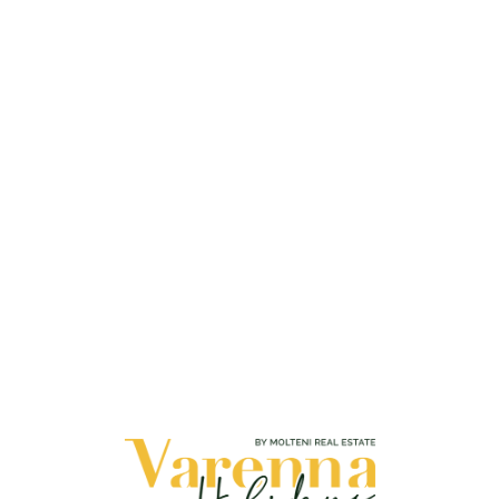
Loa
din
g...