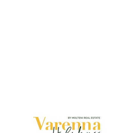
Loa
din
g...